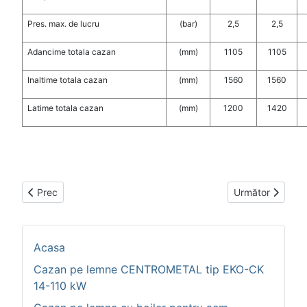
Pres. max. de lucru
(bar)
2,5
2,5
Adancime totala cazan
(
mm
)
1105
1105
Inaltime totala cazan
(
mm
)
1560
1560
Latime totala cazan
(
mm
)
1200
1420
Articol precedent: Vas expansiune hidrofor CH 90-100
Articolul următ
Prec
Următor
Acasa
Cazan pe lemne CENTROMETAL tip EKO-CK
14-110 kW