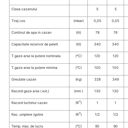
Clasa cazanului
5
5
Tiraj cos
(mbar)
0,05
0,05
Continut de apa in cazan
(lit)
78
76
Capacitate rezervor de peleti
(lit)
340
340
T.gaze arse la putere nominala
(°C)
120
120
T.gaze arse la putere minima
(°C)
100
100
Greutate cazan
(kg)
328
349
Racord gaze arse ( ext.)
(mm )
130
130
"
Racord tur/retur cazan
(R
)
1
1
"
Rac. umplere /golire
(R
)
1/2
1/2
Temp. max. de lucru
(°C)
90
90