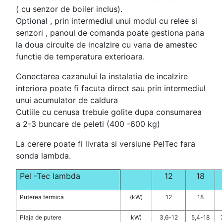
( cu senzor de boiler inclus).
Optional , prin intermediul unui modul cu relee si
senzori , panoul de comanda poate gestiona pana
la doua circuite de incalzire cu vana de amestec
functie de temperatura exterioara.
Conectarea cazanului la instalatia de incalzire
interiora poate fi facuta direct sau prin intermediul
unui acumulator de caldura
Cutiile cu cenusa trebuie golite dupa consumarea
a 2-3 buncare de peleti (400 -600 kg)
La cerere poate fi livrata si versiune PelTec fara
sonda lambda.
Pel -Tec lambda
12
18
Puterea termica
(kW)
12
18
Plaja de putere
kW)
3,6-12
5,4-18