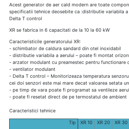
Acest generator de aer cald modern are toate componen
specificatii tehnice deosebite ca :distributie variabila 
Delta T control
XR se fabrica in 6 capacitati de la 10 la 60 kW
Caracteristicile generatorului XR:
- schimbator de caldura sandard din otel inoxidabil
- distributie variabila a aerului – poate fi montat orizo
- arzator modulant cu preamestec pentru functionare c
- ventilator modulant
- Delta T control – Monitorizeaza temperatura senzorul
cei doi senzori este mai mare decat valoarea setata uni
- pe timp de vara poate fi programat sa ventileze aeru
- poate fi resetat direct de pe termostatul de ambient
Caracteristici tehnice
Tip
XR 10
XR 20
XR 30