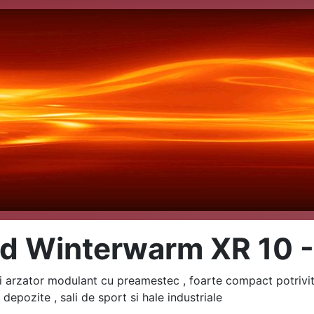
ld Winterwarm XR 10 
 si arzator modulant cu preamestec , foarte compact potrivi
 depozite , sali de sport si hale industriale