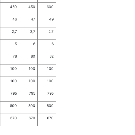
450
450
600
46
47
49
2,7
2,7
2,7
5
6
6
78
80
82
100
100
100
100
100
100
795
795
795
800
800
800
670
670
670