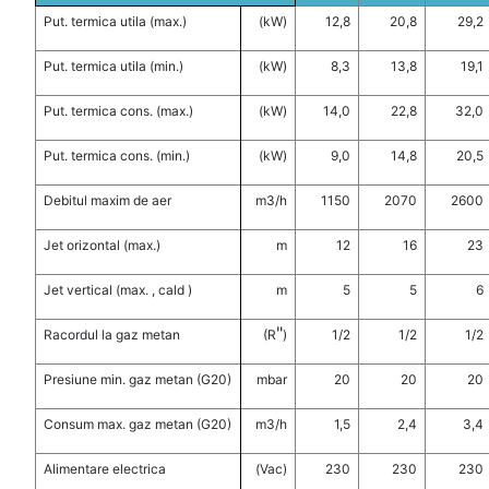
Put. termica utila (max.)
(kW)
12,8
20,8
29,2
Put. termica utila (min.)
(kW)
8,3
13,8
19,1
Put. termica cons. (max.)
(kW)
14,0
22,8
32,0
Put. termica cons. (min.)
(kW)
9,0
14,8
20,5
Debitul maxim de aer
m3/h
1150
2070
2600
Jet orizontal (max.)
m
12
16
23
Jet vertical (max. , cald )
m
5
5
6
"
Racordul la gaz metan
(R
)
1/2
1/2
1/2
Presiune min. gaz metan (G20)
mbar
20
20
20
Consum max. gaz metan (G20)
m3/h
1,5
2,4
3,4
Alimentare electrica
(Vac)
230
230
230