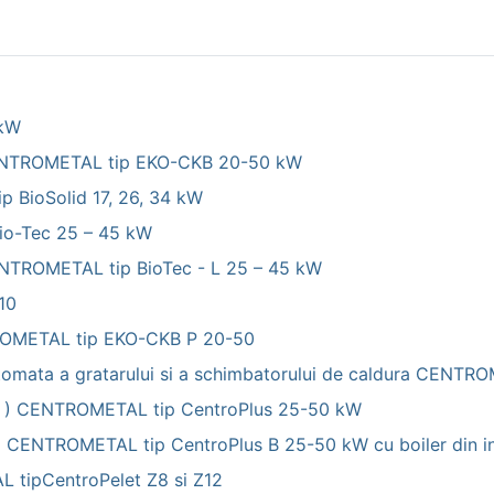
150
 kW
 CENTROMETAL tip EKO-CKB 20-50 kW
p BioSolid 17, 26, 34 kW
io-Tec 25 – 45 kW
ENTROMETAL tip BioTec - L 25 – 45 kW
10
NTROMETAL tip EKO-CKB P 20-50
utomata a gratarului si a schimbatorului de caldura CENT
ti ) CENTROMETAL tip CentroPlus 25-50 kW
) CENTROMETAL tip CentroPlus B 25-50 kW cu boiler din i
 tipCentroPelet Z8 si Z12