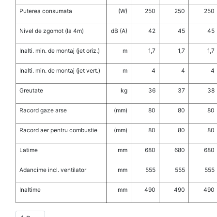
Puterea consumata
(W)
250
250
250
Nivel de zgomot (la 4m)
dB (A)
42
45
45
Inalti. min. de montaj (jet oriz.)
m
1,7
1,7
1,7
Inalti. min. de montaj (jet vert.)
m
4
4
4
Greutate
kg
36
37
38
Racord gaze arse
(mm)
80
80
80
Racord aer pentru combustie
(mm)
80
80
80
Latime
mm
680
680
680
Adancime incl. ventilator
mm
555
555
555
Inaltime
mm
490
490
490