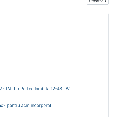
Articolul următ
Următor
ROMETAL tip PelTec lambda 12-48 kW
nox pentru acm incorporat