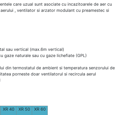
tele care uzual sunt asociate cu incazitoarele de aer cu
a aerului , ventilator si arzator modulant cu preamestec si
ntal sau vertical (max.6m vertical)
u gaze naturale sau cu gaze lichefiate (GPL)
ui din termostatul de ambient si temperatura senzorului de a
tatea porneste doar ventilatorul si recircula aerul
l
XR 40
XR 50
XR 60