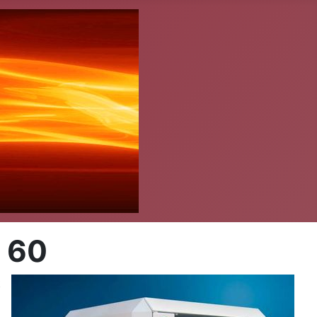
- 60
t