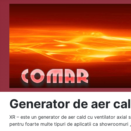
Generator de aer ca
XR – este un generator de aer cald cu ventilator axial
pentru foarte multe tipuri de aplicatii ca showroomuri ,